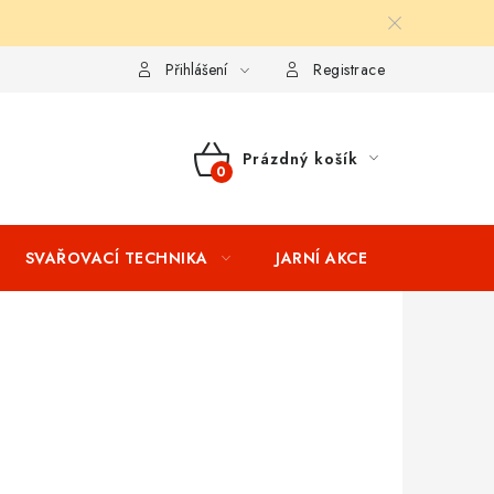
ní podmínky
Splátkový prodej
Tabulka velikostí oblečení STIH
Přihlášení
Registrace
Prázdný košík
NÁKUPNÍ
KOŠÍK
SVAŘOVACÍ TECHNIKA
JARNÍ AKCE
VÝPRODEJ