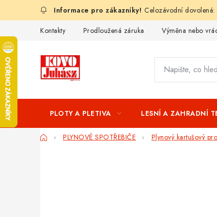
Přejít
Celozávodní dovolená:
na
obsah
Kontakty
Prodloužená záruka
Výměna nebo vrác
PLOTY A PLETIVA
LESNÍ A ZAHRADNÍ 
Domů
PLYNOVÉ SPOTŘEBIČE
Plynový kartušový p