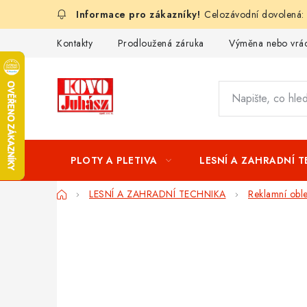
Přejít
Celozávodní dovolená:
na
obsah
Kontakty
Prodloužená záruka
Výměna nebo vrác
PLOTY A PLETIVA
LESNÍ A ZAHRADNÍ 
Domů
LESNÍ A ZAHRADNÍ TECHNIKA
Reklamní obl