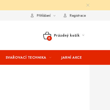
ní podmínky
Splátkový prodej
Tabulka velikostí oblečení STIH
Přihlášení
Registrace
Prázdný košík
NÁKUPNÍ
KOŠÍK
SVAŘOVACÍ TECHNIKA
JARNÍ AKCE
VÝPRODEJ