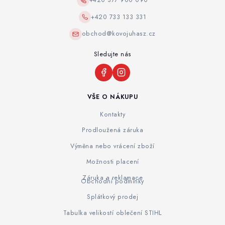
+420 733 133 331
obchod@kovojuhasz.cz
Sledujte nás
VŠE O NÁKUPU
Kontakty
Prodloužená záruka
Výměna nebo vrácení zboží
Možnosti placení
Záruka a reklamace
Obchodní podmínky
Splátkový prodej
Tabulka velikostí oblečení STIHL