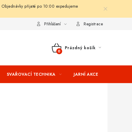
 Objednávky přijaté po 10:00 expedujeme
ní podmínky
Splátkový prodej
Tabulka velikostí oblečení STIH
Přihlášení
Registrace
Prázdný košík
NÁKUPNÍ
KOŠÍK
SVAŘOVACÍ TECHNIKA
JARNÍ AKCE
VÝPRODEJ