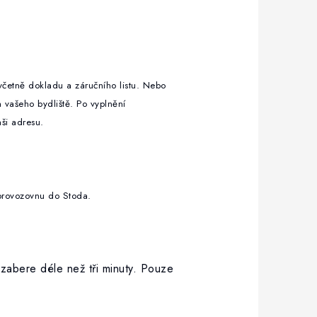
včetně dokladu a záručního listu. Nebo
a vašeho bydliště. Po vyplnění
aši adresu.
 naši provozovnu do Stoda.
ezabere déle než tři minuty. Pouze