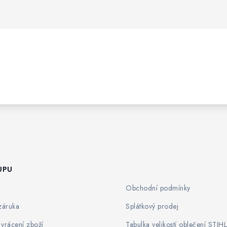
UPU
Obchodní podmínky
záruka
Splátkový prodej
vrácení zboží
Tabulka velikostí oblečení STIHL