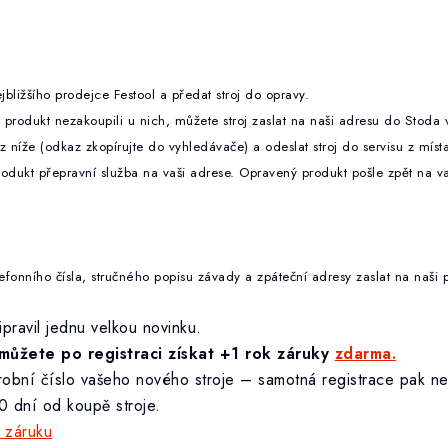
jbližšího prodejce Festool a předat stroj do opravy.
produkt nezakoupili u nich, můžete stroj
zaslat na naši adresu do Stoda 
az níže (odkaz zkopírujte do vyhledávače) a odeslat stroj do servisu z míst
rodukt přepravní služba na vaši adrese. Opravený produkt pošle zpět na v
 telefonního čísla, stručného popisu závady a zpáteční adresy zaslat na
ipravil jednu velkou novinku.
můžete po registraci získat +1 rok záruky
zdarma.
výrobní číslo vašeho nového stroje – samotná registrace pak n
0 dní od koupě stroje.
í záruku