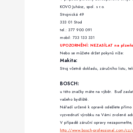
KOVO Juhász, spol. s
Strojnická 
333 01 Stod
tel.: 377 900 09
mobil: 733 133 331
UPOZORNĚNÍ: NEZASÍLAT na plzeňsk
Nebo se můžete držet pokynů níže:
Makita
:
Stroj včetně dokladu, záručního listu, t
BOSCH:
u této značky máte na výběr. Buď zasla
vašeho bydliště.
Nářadí určené k opravě odešlete přímo 
vyzvednutí výrobku na Vámi zvolené adr
V případě záruční opravy nezapomeňte, p
http://www.bosch-professional.com/cz/cs/