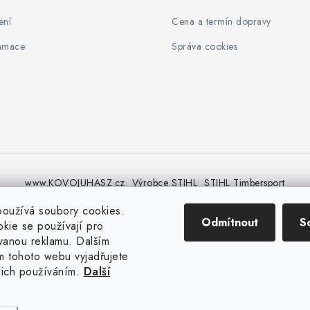
ení
Cena a termín dopravy
lamace
Správa cookies
www.KOVOJUHASZ.cz
Výrobce STIHL
STIHL Timbersport
oužívá soubory cookies.
Odmítnout
S
kie se používají pro
vanou reklamu. Dalším
 tohoto webu vyjadřujete
ejich používáním.
Další
t 2026
iPloty.cz - PLETIVA A NÁŘADÍ
. Všechna práva vyhrazena.
Upravit nastav
Vytvořil Shoptet