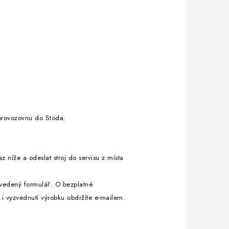
i provozovnu do Stoda.
az níže a odeslat stroj do servisu z místa
uvedený formulář. O bezplatné
i vyzvednutí výrobku obdržíte e-mailem.