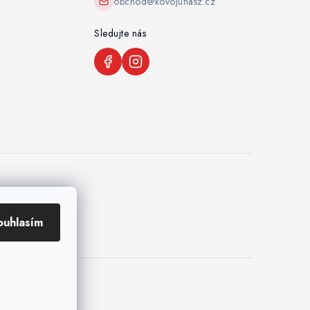
obchod@kovojuhasz.cz
Sledujte nás
ouhlasím
ení cookies