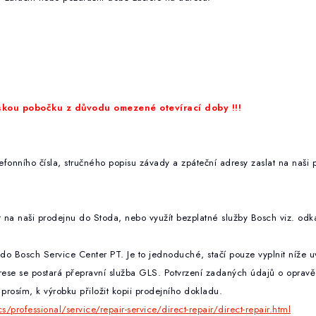
 r.o.
49
1
ou pobočku z důvodu omezené otevírací doby !!!
elefonního čísla, stručného popisu závady a zpáteční adresy zaslat na naš
t na naši prodejnu do Stoda, nebo využít bezplatné služby Bosch
viz. odk
do Bosch Service Center PT. Je to jednoduché, stačí pouze vyplnit níže 
ese se postará přepravní služba GLS. Potvrzení zadaných údajů o opravě 
rosím, k výrobku přiložit kopii prodejního dokladu.
professional/service/repair-service/direct-repair/direct-repair.html