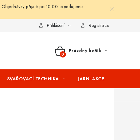
 Objednávky přijaté po 10:00 expedujeme
ní podmínky
Splátkový prodej
Tabulka velikostí oblečení STIH
Přihlášení
Registrace
Prázdný košík
NÁKUPNÍ
KOŠÍK
SVAŘOVACÍ TECHNIKA
JARNÍ AKCE
VÝPRODEJ