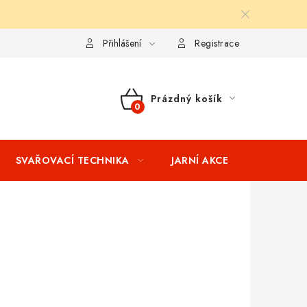
ní podmínky
Splátkový prodej
Tabulka velikostí oblečení STIH
Přihlášení
Registrace
Prázdný košík
NÁKUPNÍ
KOŠÍK
SVAŘOVACÍ TECHNIKA
JARNÍ AKCE
VÝPRODEJ