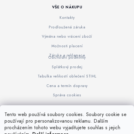
VŠE O NÁKUPU
Kontakty
Prodloužená záruka
Výměna nebo vrácení zboží
Možnosti placení
Záruka a reklamace
Obchodní podmínky
Splátkový prodej
Tabulka velikostí oblečení STIHL
Cena a termín dopravy
Správa cookies
Tento web používá soubory cookies. Soubory cookie se
Z
používají pro personalizovanou reklamu. Dalším
www.KOVOJUHASZ.cz
Výrobce STIHL
STIHL Timbersport
procházením tohoto webu vyjadřujete souhlas s jejich
á