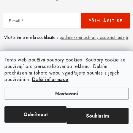
E-mail
PŘIHLÁSIT SE
Vložením e-mailu souhlasíte s
podmínkami ochrany osobních údajů
.
Tento web používá soubory cookies. Soubory cookie se
používají pro personalizovanou reklamu. Dalším
procházením tohoto webu vyjadřujete souhlas s jejich
používáním.
Další informace
Pomůžeme vám s výběrem
Potřebujete s něčím poradit? Jsme tu pro vás!
Nastavení
Napište nám
Zavolejte nám
Odmítnout
Souhlasím