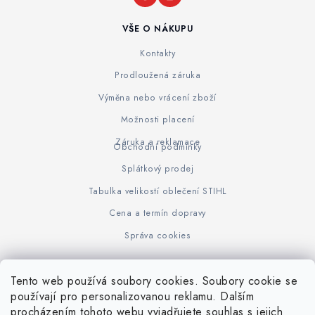
VŠE O NÁKUPU
Kontakty
Prodloužená záruka
Výměna nebo vrácení zboží
Možnosti placení
Záruka a reklamace
Obchodní podmínky
Splátkový prodej
Tabulka velikostí oblečení STIHL
Cena a termín dopravy
Správa cookies
Tento web používá soubory cookies. Soubory cookie se
Z
používají pro personalizovanou reklamu. Dalším
www.KOVOJUHASZ.cz
Výrobce STIHL
STIHL Timbersport
procházením tohoto webu vyjadřujete souhlas s jejich