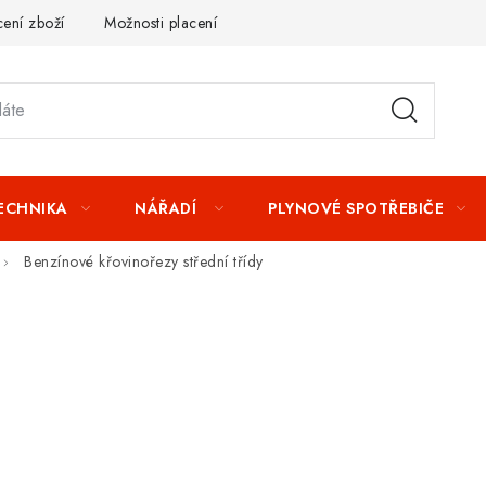
ení zboží
Možnosti placení
Záruka a reklamace
Obchod
TECHNIKA
NÁŘADÍ
PLYNOVÉ SPOTŘEBIČE
Benzínové křovinořezy střední třídy