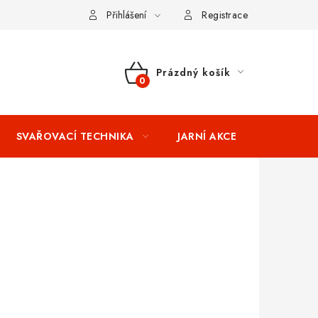
ní podmínky
Splátkový prodej
Tabulka velikostí oblečení STIH
Přihlášení
Registrace
Prázdný košík
NÁKUPNÍ
KOŠÍK
SVAŘOVACÍ TECHNIKA
JARNÍ AKCE
VÝPRODEJ