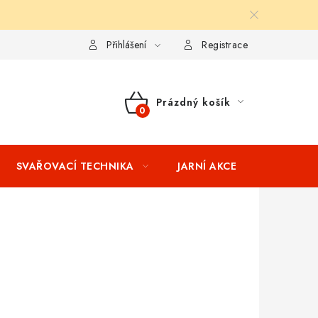
ní podmínky
Splátkový prodej
Tabulka velikostí oblečení STIH
Přihlášení
Registrace
Prázdný košík
NÁKUPNÍ
KOŠÍK
SVAŘOVACÍ TECHNIKA
JARNÍ AKCE
VÝPRODEJ