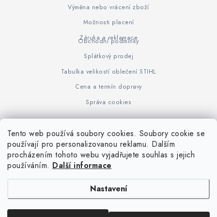
Výměna nebo vrácení zboží
Možnosti placení
Záruka a reklamace
Obchodní podmínky
Splátkový prodej
Tabulka velikostí oblečení STIHL
Cena a termín dopravy
Správa cookies
Tento web používá soubory cookies. Soubory cookie se
Z
používají pro personalizovanou reklamu. Dalším
www.KOVOJUHASZ.cz
Výrobce STIHL
STIHL Timbersport
procházením tohoto webu vyjadřujete souhlas s jejich
á
používáním.
Další informace
p
a
Nastavení
t
í
Copyright 2026
iPloty.cz - PLETIVA A NÁŘADÍ
. Všechna práva vyhrazena.