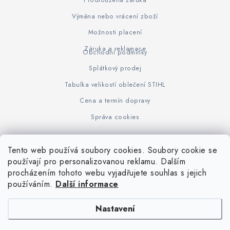
Prodloužená záruka
Výměna nebo vrácení zboží
Možnosti placení
Záruka a reklamace
Obchodní podmínky
Splátkový prodej
Tabulka velikostí oblečení STIHL
Cena a termín dopravy
Správa cookies
Tento web používá soubory cookies. Soubory cookie se
Z
používají pro personalizovanou reklamu. Dalším
www.KOVOJUHASZ.cz
Výrobce STIHL
STIHL Timbersport
procházením tohoto webu vyjadřujete souhlas s jejich
á
používáním.
Další informace
p
a
Nastavení
t