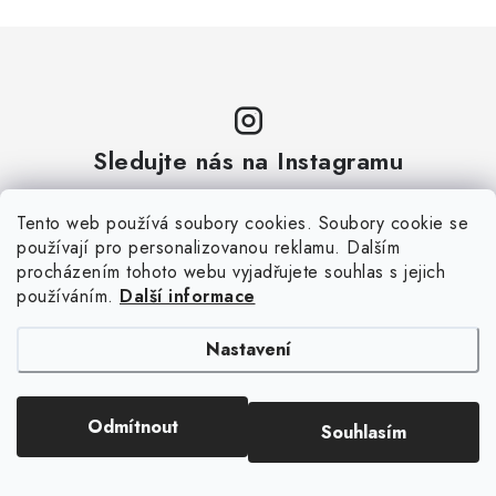
Sledujte nás na Instagramu
ZOBRAZIT PROFIL
Tento web používá soubory cookies. Soubory cookie se
používají pro personalizovanou reklamu. Dalším
procházením tohoto webu vyjadřujete souhlas s jejich
používáním.
Další informace
Nastavení
Odmítnout
Souhlasím
Aktuální novinky a akce na váš e-mail