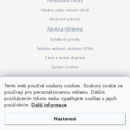
Prodloužená záruka
Výměna nebo vrácení zboží
Možnosti placení
Záruka a reklamace
Obchodní podmínky
Splátkový prodej
Tabulka velikostí oblečení STIHL
Cena a termín dopravy
Správa cookies
Tento web používá soubory cookies. Soubory cookie se
Z
používají pro personalizovanou reklamu. Dalším
www.KOVOJUHASZ.cz
Výrobce STIHL
STIHL Timbersport
procházením tohoto webu vyjadřujete souhlas s jejich
á
používáním.
Další informace
p
a
Nastavení
t