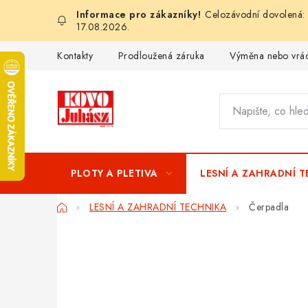
Přejít
Celozávodní dovolená: 
na
17.08.2026.
obsah
Kontakty
Prodloužená záruka
Výměna nebo vrác
PLOTY A PLETIVA
LESNÍ A ZAHRADNÍ 
Domů
LESNÍ A ZAHRADNÍ TECHNIKA
Čerpadla