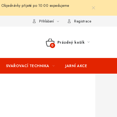
 Objednávky přijaté po 10:00 expedujeme
ní podmínky
Splátkový prodej
Tabulka velikostí oblečení STIH
Přihlášení
Registrace
Prázdný košík
NÁKUPNÍ
KOŠÍK
SVAŘOVACÍ TECHNIKA
JARNÍ AKCE
VÝPRODEJ