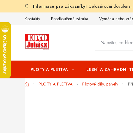
Přejít
Celozávodní dovolená:
na
obsah
Kontakty
Prodloužená záruka
Výměna nebo vrác
PLOTY A PLETIVA
LESNÍ A ZAHRADNÍ 
Domů
PLOTY A PLETIVA
Plotové díly, panely
Př