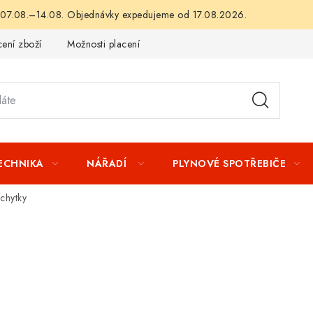
 07.08.–14.08. Objednávky expedujeme od 17.08.2026.
ení zboží
Možnosti placení
Záruka a reklamace
Obchod
TECHNIKA
NÁŘADÍ
PLYNOVÉ SPOTŘEBIČE
íchytky