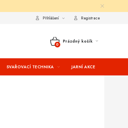
ní podmínky
Splátkový prodej
Tabulka velikostí oblečení STIH
Přihlášení
Registrace
Prázdný košík
NÁKUPNÍ
KOŠÍK
SVAŘOVACÍ TECHNIKA
JARNÍ AKCE
VÝPRODEJ