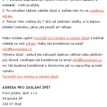
ZAKÁZKOVÁ KOVOVÝROBA
vrácení
- vrátit produkty.
3. Po schválení žádosti zabalte zboží a zašlete nám ho na
uvedenou
HODNOCENÍ OBCHODU
adresu
.
4. Peníze Vám vrátíme do 7 dnů od obdržení zásilky, a to stejnou
EGO POWER+
platební metodou, jakou jste použili při nákupu.
AUTO-MOTO
Nebo můžete vyplnit
Formulář pro výměnu a vrácení zboží
a balíček
odeslat na naší
adresu
. Nebo nás kontaktovat na email
info@kovojuhasz.cz
DÍLY PRO BRÁNY
Výměna zboží - pokud jste zakoupili špatnou velikost nebo jakýkoliv
jiný důvod, neváhejte nás kontaktovat na email
info@kovojuhasz.cz
PŮJČOVNA
my Vás budeme kontaktovat a domluvíme jak co nejrychleji provést
výměnu.
Kontakty
Prodloužená záruka
Výměna nebo vrácení zboží
Formulář pro výměnu a vrácení zboží
Možnosti placení
Záruka a reklamace
Obchodní podmínky
ADRESA PRO ZASLÁNÍ ZPĚT
Splátkový prodej
Tabulka velikostí oblečení STIHL
Kovo Juhász, spol. s r.o.
Cena a termín dopravy
Správa cookies
Moje objednávka
Strojnická 49
333 01 Stod