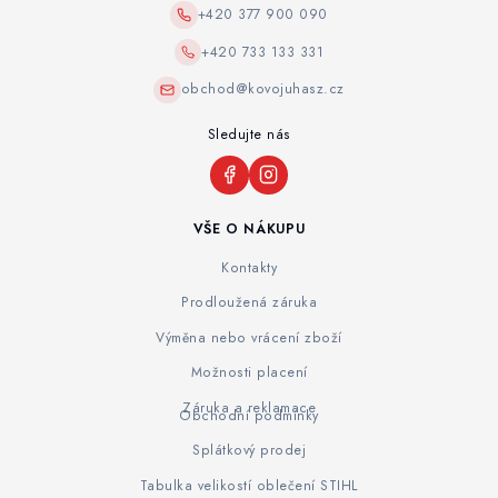
+420 377 900 090
+420 733 133 331
obchod@kovojuhasz.cz
Sledujte nás
VŠE O NÁKUPU
Kontakty
Prodloužená záruka
Výměna nebo vrácení zboží
Možnosti placení
Záruka a reklamace
Obchodní podmínky
Splátkový prodej
Tabulka velikostí oblečení STIHL