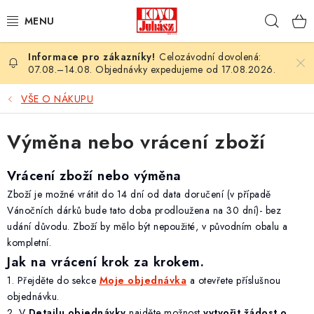
Přejít
Hleda
na
obsah
Celozávodní dovolená:
PLOTY A PLETIVA
07.08.–14.08. Objednávky expedujeme od 17.08.2026.
LESNÍ A ZAHRADNÍ TECHNIKA
VŠE O NÁKUPU
NÁŘADÍ
Výměna nebo vrácení zboží
PLYNOVÉ SPOTŘEBIČE
Vrácení zboží nebo výměna
Zboží je možné vrátit do 14 dní od data doručení (v případě
SVAŘOVACÍ TECHNIKA
Vánočních dárků bude tato doba prodloužena na 30 dní)- bez
udání důvodu. Zboží by mělo být nepoužité, v původním obalu a
JARNÍ AKCE
kompletní.
Jak na vrácení krok za krokem.
VÝPRODEJ
1. Přejděte do sekce
Moje objednávka
a otevřete příslušnou
objednávku.
2. V
Detailu objednávky
najděte možnost
vytvořit žádost o