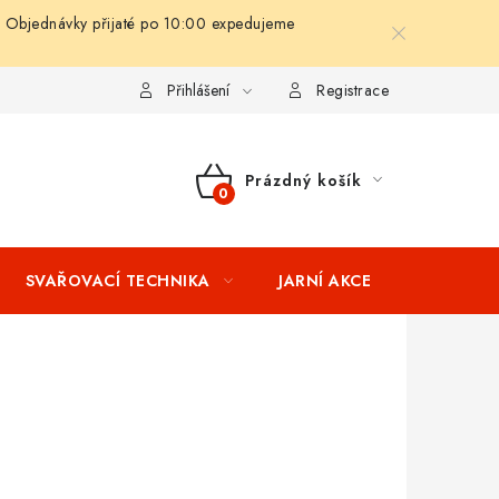
 Objednávky přijaté po 10:00 expedujeme
ní podmínky
Splátkový prodej
Tabulka velikostí oblečení STIH
Přihlášení
Registrace
Prázdný košík
NÁKUPNÍ
KOŠÍK
SVAŘOVACÍ TECHNIKA
JARNÍ AKCE
VÝPRODEJ