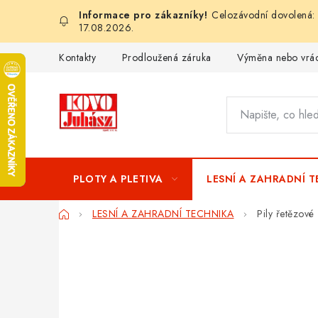
Přejít
Celozávodní dovolená: 
na
17.08.2026.
obsah
Kontakty
Prodloužená záruka
Výměna nebo vrác
PLOTY A PLETIVA
LESNÍ A ZAHRADNÍ 
Domů
LESNÍ A ZAHRADNÍ TECHNIKA
Pily řetězové