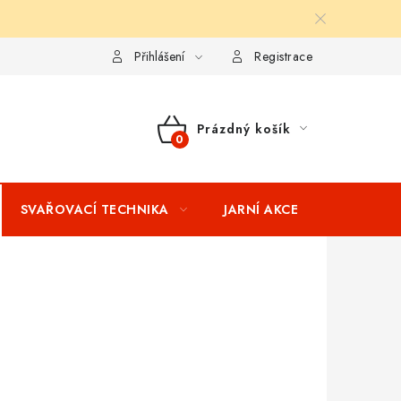
ní podmínky
Splátkový prodej
Tabulka velikostí oblečení STIH
Přihlášení
Registrace
Prázdný košík
NÁKUPNÍ
KOŠÍK
SVAŘOVACÍ TECHNIKA
JARNÍ AKCE
VÝPRODEJ