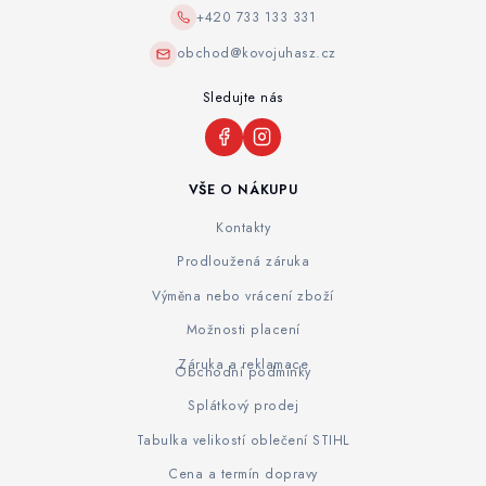
+420 733 133 331
obchod@kovojuhasz.cz
Sledujte nás
VŠE O NÁKUPU
Kontakty
Prodloužená záruka
Výměna nebo vrácení zboží
Možnosti placení
Záruka a reklamace
Obchodní podmínky
Splátkový prodej
Tabulka velikostí oblečení STIHL
Cena a termín dopravy