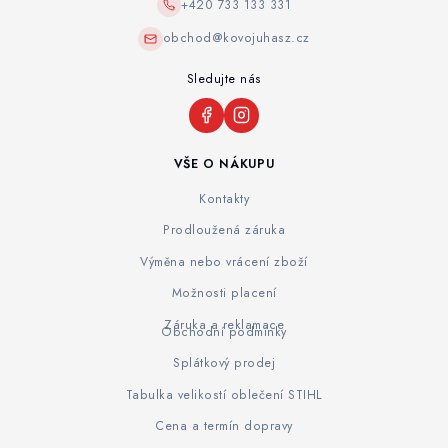
+420 733 133 331
obchod@kovojuhasz.cz
Sledujte nás
VŠE O NÁKUPU
Kontakty
Prodloužená záruka
Výměna nebo vrácení zboží
Možnosti placení
Záruka a reklamace
Obchodní podmínky
Splátkový prodej
Tabulka velikostí oblečení STIHL
Cena a termín dopravy