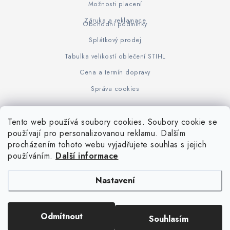
Možnosti placení
Záruka a reklamace
Obchodní podmínky
Splátkový prodej
Tabulka velikostí oblečení STIHL
Cena a termín dopravy
Správa cookies
Tento web používá soubory cookies. Soubory cookie se
Z
používají pro personalizovanou reklamu. Dalším
www.KOVOJUHASZ.cz
Výrobce STIHL
STIHL Timbersport
procházením tohoto webu vyjadřujete souhlas s jejich
á
používáním.
Další informace
p
a
Nastavení
t
í
Copyright 2026
iPloty.cz - PLETIVA A NÁŘADÍ
. Všechna práva vyhrazena.
Odmítnout
Souhlasím
Upravit nastavení cookies