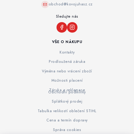
obchod@kovojuhasz.cz
Sledujte nás
VŠE O NÁKUPU
Kontakty
Prodloužená záruka
Výměna nebo vrácení zboží
Možnosti placení
Záruka a reklamace
Obchodní podmínky
Splátkový prodej
Tabulka velikostí oblečení STIHL
Cena a termín dopravy
Správa cookies