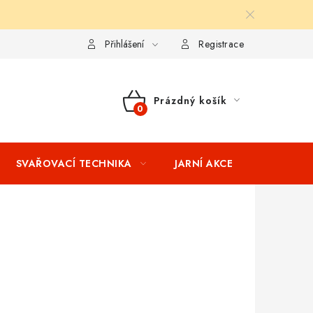
ní podmínky
Splátkový prodej
Tabulka velikostí oblečení STIH
Přihlášení
Registrace
Prázdný košík
NÁKUPNÍ
KOŠÍK
SVAŘOVACÍ TECHNIKA
JARNÍ AKCE
VÝPRODEJ