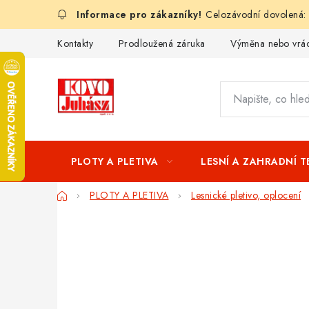
Přejít
Celozávodní dovolená:
na
obsah
Kontakty
Prodloužená záruka
Výměna nebo vrác
PLOTY A PLETIVA
LESNÍ A ZAHRADNÍ 
Domů
PLOTY A PLETIVA
Lesnické pletivo, oplocení