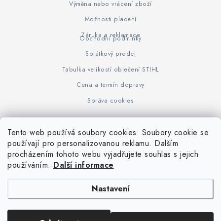
Výměna nebo vrácení zboží
Možnosti placení
Záruka a reklamace
Obchodní podmínky
Splátkový prodej
Tabulka velikostí oblečení STIHL
Cena a termín dopravy
Správa cookies
Tento web používá soubory cookies. Soubory cookie se
Z
používají pro personalizovanou reklamu. Dalším
www.KOVOJUHASZ.cz
Výrobce STIHL
STIHL Timbersport
procházením tohoto webu vyjadřujete souhlas s jejich
á
používáním.
Další informace
p
a
Nastavení
t
í
Copyright 2026
iPloty.cz - PLETIVA A NÁŘADÍ
. Všechna práva vyhrazena.