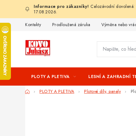
Přejít
Celozávodní dovolená: 
na
17.08.2026.
obsah
Kontakty
Prodloužená záruka
Výměna nebo vrác
PLOTY A PLETIVA
LESNÍ A ZAHRADNÍ 
Domů
PLOTY A PLETIVA
Plotové díly, panely
Pl