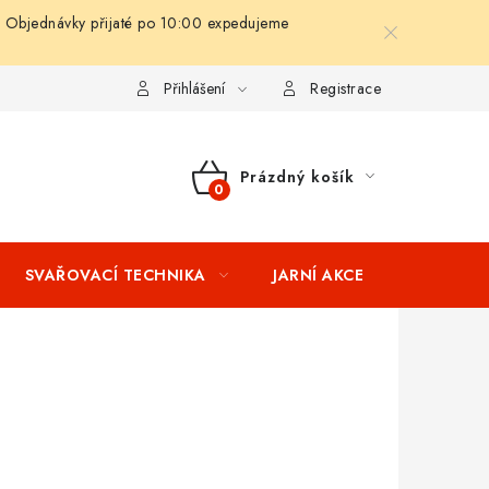
 Objednávky přijaté po 10:00 expedujeme
ní podmínky
Splátkový prodej
Tabulka velikostí oblečení STIH
Přihlášení
Registrace
Prázdný košík
NÁKUPNÍ
KOŠÍK
SVAŘOVACÍ TECHNIKA
JARNÍ AKCE
VÝPRODEJ