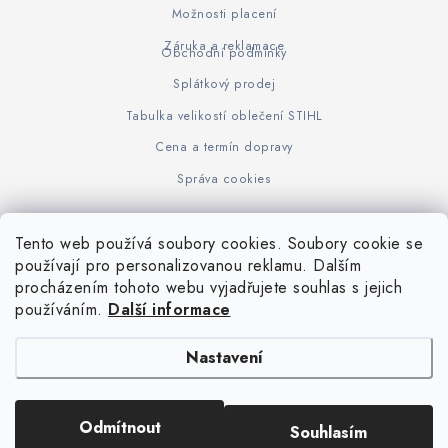
Možnosti placení
Záruka a reklamace
Obchodní podmínky
Splátkový prodej
Tabulka velikostí oblečení STIHL
Cena a termín dopravy
Správa cookies
Tento web používá soubory cookies. Soubory cookie se
Z
používají pro personalizovanou reklamu. Dalším
www.KOVOJUHASZ.cz
Výrobce STIHL
STIHL Timbersport
procházením tohoto webu vyjadřujete souhlas s jejich
á
používáním.
Další informace
p
a
Nastavení
t
í
Copyright 2026
iPloty.cz - PLETIVA A NÁŘADÍ
. Všechna práva vyhrazena.
Odmítnout
Souhlasím
Upravit nastavení cookies