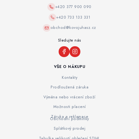
+420 377 900 090
+420 733 133 331
obchod@kovojuhasz.cz
Sledujte nás
VŠE O NÁKUPU
Kontakty
Prodloužená záruka
Výměna nebo vrácení zboží
Možnosti placení
Záruka a reklamace
Obchodní podmínky
Splátkový prodej
Tabulka velikostí oblečení STIHL