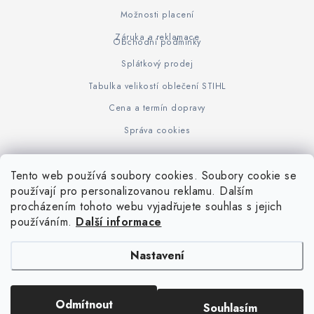
Možnosti placení
Záruka a reklamace
Obchodní podmínky
Splátkový prodej
Tabulka velikostí oblečení STIHL
Cena a termín dopravy
Správa cookies
Tento web používá soubory cookies. Soubory cookie se
Z
používají pro personalizovanou reklamu. Dalším
www.KOVOJUHASZ.cz
Výrobce STIHL
STIHL Timbersport
procházením tohoto webu vyjadřujete souhlas s jejich
á
používáním.
Další informace
p
a
Nastavení
t
í
Copyright 2026
iPloty.cz - PLETIVA A NÁŘADÍ
. Všechna práva vyhrazena.
Odmítnout
Souhlasím
Upravit nastavení cookies