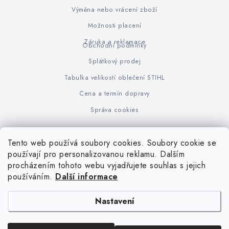
Výměna nebo vrácení zboží
Možnosti placení
Záruka a reklamace
Obchodní podmínky
Splátkový prodej
Tabulka velikostí oblečení STIHL
Cena a termín dopravy
Správa cookies
Tento web používá soubory cookies. Soubory cookie se
Z
používají pro personalizovanou reklamu. Dalším
www.KOVOJUHASZ.cz
Výrobce STIHL
STIHL Timbersport
procházením tohoto webu vyjadřujete souhlas s jejich
á
používáním.
Další informace
p
a
Nastavení
t
í
Copyright 2026
iPloty.cz - PLETIVA A NÁŘADÍ
. Všechna práva vyhrazena.