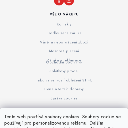
VŠE O NÁKUPU
Kontakty
Prodloužená záruka
Výměna nebo vrácení zboží
Možnosti placení
Záruka a reklamace
Obchodní podmínky
Splátkový prodej
Tabulka velikostí oblečení STIHL
Cena a termín dopravy
Správa cookies
Tento web používá soubory cookies. Soubory cookie se
Z
používají pro personalizovanou reklamu. Dalším
www.KOVOJUHASZ.cz
Výrobce STIHL
STIHL Timbersport