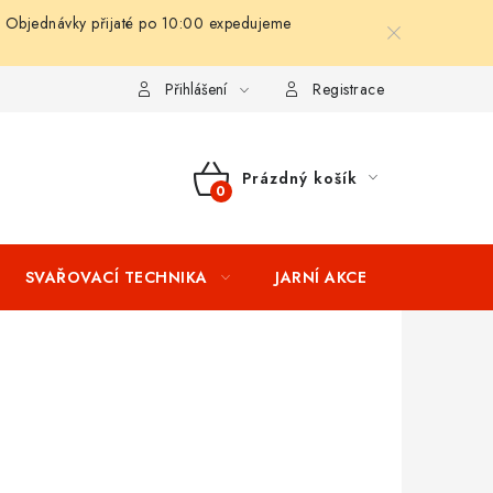
 Objednávky přijaté po 10:00 expedujeme
ní podmínky
Splátkový prodej
Tabulka velikostí oblečení STIH
Přihlášení
Registrace
Prázdný košík
NÁKUPNÍ
KOŠÍK
SVAŘOVACÍ TECHNIKA
JARNÍ AKCE
VÝPRODEJ