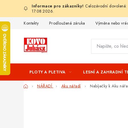
Přejít
Celozávodní dovolená: 
na
17.08.2026.
obsah
Kontakty
Prodloužená záruka
Výměna nebo vrác
PLOTY A PLETIVA
LESNÍ A ZAHRADNÍ 
Domů
NÁŘADÍ
Aku nářadí
Nabíječky k Aku nářa