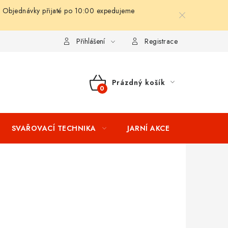
 Objednávky přijaté po 10:00 expedujeme
ní podmínky
Splátkový prodej
Tabulka velikostí oblečení STIH
Přihlášení
Registrace
Prázdný košík
NÁKUPNÍ
KOŠÍK
SVAŘOVACÍ TECHNIKA
JARNÍ AKCE
VÝPRODEJ