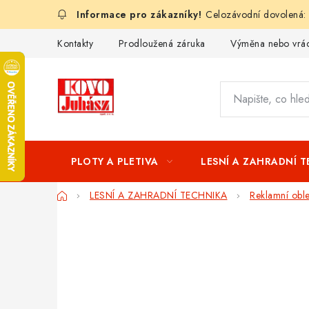
Přejít
Celozávodní dovolená:
na
obsah
Kontakty
Prodloužená záruka
Výměna nebo vrác
PLOTY A PLETIVA
LESNÍ A ZAHRADNÍ 
Domů
LESNÍ A ZAHRADNÍ TECHNIKA
Reklamní obl