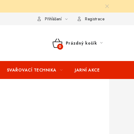
ní podmínky
Splátkový prodej
Tabulka velikostí oblečení STIH
Přihlášení
Registrace
Prázdný košík
NÁKUPNÍ
KOŠÍK
SVAŘOVACÍ TECHNIKA
JARNÍ AKCE
VÝPRODEJ