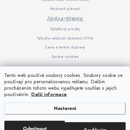
Možnosti placení
Záruka a reklamace
Obchodní podmínky
Splátkový prodej
Tabulka velikostí oblečení STIHL
Cena a termín dopravy
Správa cookies
Tento web používá soubory cookies. Soubory cookie se
Z
používají pro personalizovanou reklamu. Dalším
www.KOVOJUHASZ.cz
Výrobce STIHL
STIHL Timbersport
procházením tohoto webu vyjadřujete souhlas s jejich
á
používáním.
Další informace
p
a
Nastavení
t
í
Copyright 2026
iPloty.cz - PLETIVA A NÁŘADÍ
. Všechna práva vyhrazena.
Odmítnout
Upravit nastavení cookies