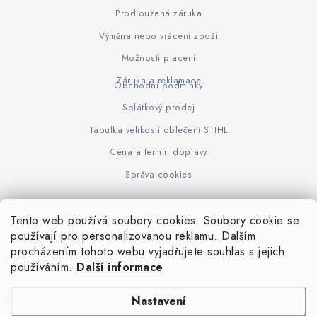
Prodloužená záruka
Výměna nebo vrácení zboží
Možnosti placení
Záruka a reklamace
Obchodní podmínky
Splátkový prodej
Tabulka velikostí oblečení STIHL
Cena a termín dopravy
Správa cookies
Tento web používá soubory cookies. Soubory cookie se
Z
používají pro personalizovanou reklamu. Dalším
www.KOVOJUHASZ.cz
Výrobce STIHL
STIHL Timbersport
procházením tohoto webu vyjadřujete souhlas s jejich
á
používáním.
Další informace
p
a
Nastavení
t