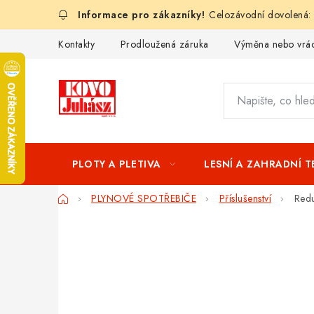
Přejít
Celozávodní dovolená:
na
obsah
Kontakty
Prodloužená záruka
Výměna nebo vrác
PLOTY A PLETIVA
LESNÍ A ZAHRADNÍ 
Domů
PLYNOVÉ SPOTŘEBIČE
Příslušenství
Red