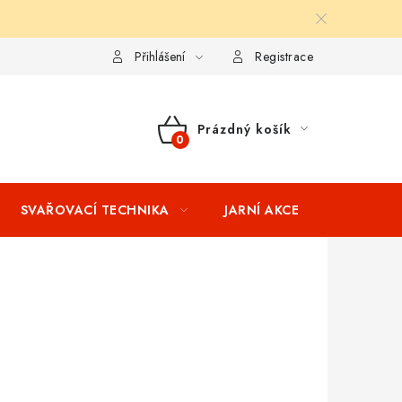
ní podmínky
Splátkový prodej
Tabulka velikostí oblečení STIH
Přihlášení
Registrace
Prázdný košík
NÁKUPNÍ
KOŠÍK
SVAŘOVACÍ TECHNIKA
JARNÍ AKCE
VÝPRODEJ