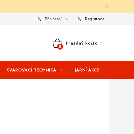
ní podmínky
Splátkový prodej
Tabulka velikostí oblečení STIH
Přihlášení
Registrace
Prázdný košík
NÁKUPNÍ
KOŠÍK
SVAŘOVACÍ TECHNIKA
JARNÍ AKCE
VÝPRODEJ