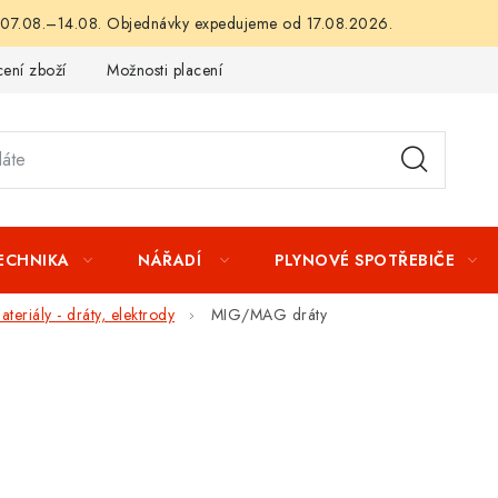
 07.08.–14.08. Objednávky expedujeme od 17.08.2026.
ení zboží
Možnosti placení
Záruka a reklamace
Obchod
TECHNIKA
NÁŘADÍ
PLYNOVÉ SPOTŘEBIČE
teriály - dráty, elektrody
MIG/MAG dráty