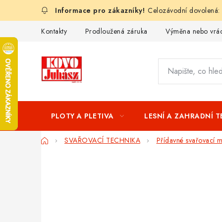
Přejít
Celozávodní dovolená:
na
obsah
Kontakty
Prodloužená záruka
Výměna nebo vrác
PLOTY A PLETIVA
LESNÍ A ZAHRADNÍ 
Domů
SVAŘOVACÍ TECHNIKA
Přídavné svařovací ma