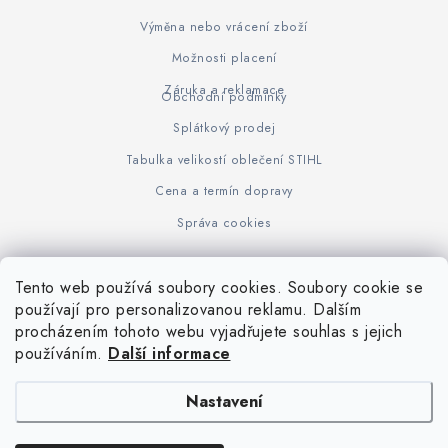
Výměna nebo vrácení zboží
Možnosti placení
Záruka a reklamace
Obchodní podmínky
Splátkový prodej
Tabulka velikostí oblečení STIHL
Cena a termín dopravy
Správa cookies
Tento web používá soubory cookies. Soubory cookie se
Z
používají pro personalizovanou reklamu. Dalším
www.KOVOJUHASZ.cz
Výrobce STIHL
STIHL Timbersport
procházením tohoto webu vyjadřujete souhlas s jejich
á
používáním.
Další informace
p
a
Nastavení
t