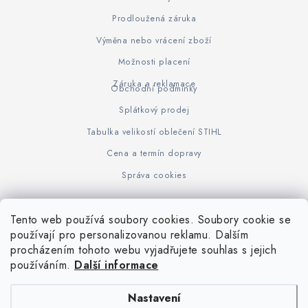
Prodloužená záruka
Výměna nebo vrácení zboží
Možnosti placení
Záruka a reklamace
Obchodní podmínky
Splátkový prodej
Tabulka velikostí oblečení STIHL
Cena a termín dopravy
Správa cookies
Tento web používá soubory cookies. Soubory cookie se
Z
používají pro personalizovanou reklamu. Dalším
www.KOVOJUHASZ.cz
Výrobce STIHL
STIHL Timbersport
procházením tohoto webu vyjadřujete souhlas s jejich
á
používáním.
Další informace
p
a
Nastavení