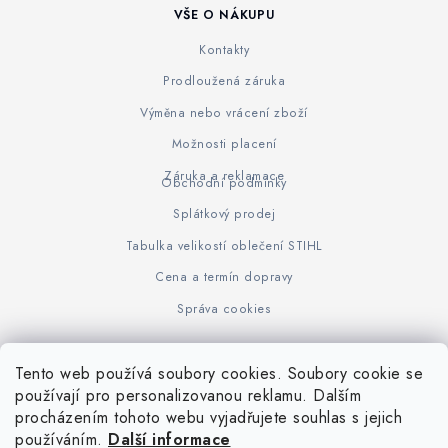
VŠE O NÁKUPU
Kontakty
Prodloužená záruka
Výměna nebo vrácení zboží
Možnosti placení
Záruka a reklamace
Obchodní podmínky
Splátkový prodej
Tabulka velikostí oblečení STIHL
Cena a termín dopravy
Správa cookies
Tento web používá soubory cookies. Soubory cookie se
Z
používají pro personalizovanou reklamu. Dalším
www.KOVOJUHASZ.cz
Výrobce STIHL
STIHL Timbersport
procházením tohoto webu vyjadřujete souhlas s jejich
á
používáním.
Další informace