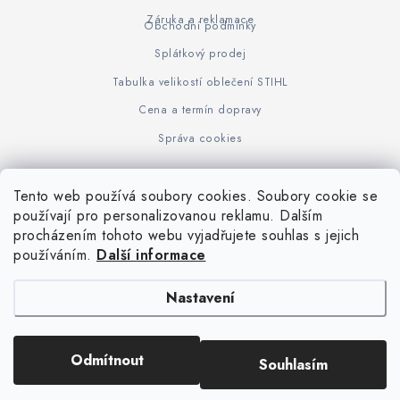
Záruka a reklamace
Obchodní podmínky
Splátkový prodej
Tabulka velikostí oblečení STIHL
Cena a termín dopravy
Správa cookies
Tento web používá soubory cookies. Soubory cookie se
Z
používají pro personalizovanou reklamu. Dalším
www.KOVOJUHASZ.cz
Výrobce STIHL
STIHL Timbersport
procházením tohoto webu vyjadřujete souhlas s jejich
á
používáním.
Další informace
p
a
Nastavení
t
í
Copyright 2026
iPloty.cz - PLETIVA A NÁŘADÍ
. Všechna práva vyhrazena.
Odmítnout
Souhlasím
Upravit nastavení cookies
Vytvořil Shoptet