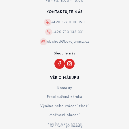
Po - Pá: 8:00 - 16:00
KONTAKTUJTE NÁS
+420 377 900 090
+420 733 133 331
obchod@kovojuhasz.cz
Sledujte nás
VŠE O NÁKUPU
Kontakty
Prodloužená záruka
Výměna nebo vrácení zboží
Možnosti placení
Záruka a reklamace
Obchodní podmínky