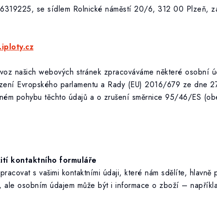
 26319225, se sídlem Rolnické náměstí 20/6, 312 00 Plzeň, z
iploty.cz
rovoz našich webových stránek zpracováváme některé osobní ú
ízení Evropského parlamentu a Rady (EU) 2016/679 ze dne 27
olném pohybu těchto údajů a o zrušení směrnice 95/46/ES (ob
ití kontaktního formuláře
acovat s vašimi kontaktními údaji, které nám sdělíte, hlavně 
o, ale osobním údajem může být i informace o zboží – napříkl