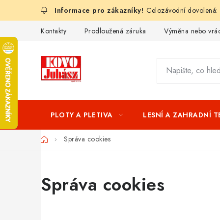
Přejít
Celozávodní dovolená:
na
obsah
Kontakty
Prodloužená záruka
Výměna nebo vrác
PLOTY A PLETIVA
LESNÍ A ZAHRADNÍ 
Domů
Správa cookies
Správa cookies