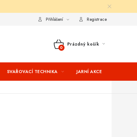
ní podmínky
Splátkový prodej
Tabulka velikostí oblečení STIH
Přihlášení
Registrace
Prázdný košík
NÁKUPNÍ
KOŠÍK
SVAŘOVACÍ TECHNIKA
JARNÍ AKCE
VÝPRODEJ