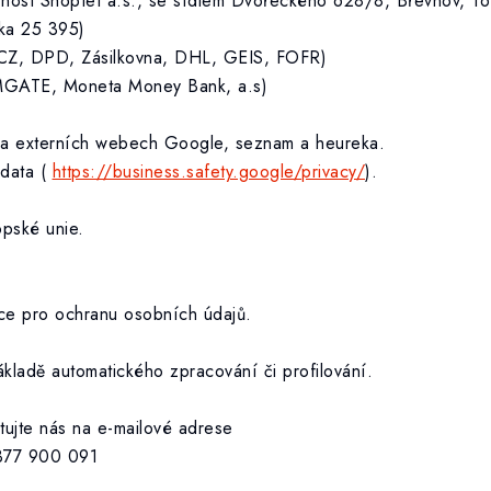
čnost Shoptet a.s., se sídlem Dvořeckého 628/8, Břevnov, 16
ka 25 395)
L CZ, DPD, Zásilkovna, DHL, GEIS, FOFR)
COMGATE, Moneta Money Bank, a.s)
m na externích webech Google, seznam a heureka.
data (
https://business.safety.google/privacy/
).
pské unie.
e pro ochranu osobních údajů.
kladě automatického zpracování či profilování.
tujte nás na e-mailové adrese
 377 900 091