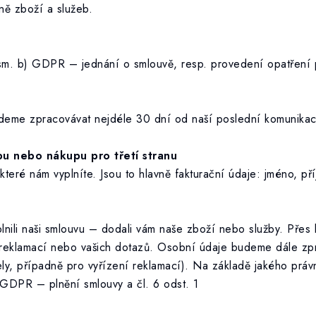
ně zboží a služeb.
ísm. b) GDPR – jednání o smlouvě, resp. provedení opatření 
deme zpracovávat nejdéle 30 dní od naší poslední komunikac
pu nebo nákupu pro třetí stranu
eré nám vyplníte. Jsou to hlavně fakturační údaje: jméno, příj
ili naši smlouvu – dodali vám naše zboží nebo služby. Přes 
reklamací nebo vašich dotazů. Osobní údaje budeme dále zpra
ely, případně pro vyřízení reklamací). Na základě jakého pr
 GDPR – plnění smlouvy a čl. 6 odst. 1