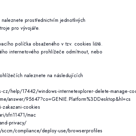
 naleznete prostřednictvím jednotlivých
troje pro vývojáře.
vacího políčka obsaženého v tzv. cookies liště.
vého internetového prohlížeče odmítnout, nebo
rohlížečích naleznete na následujících
/cs-cz/help/17442/windows-internetexplorer-delete-manage-co
hrome/answer/95647?co=GENIE.Platform%3DDesktop&hl=cs
ni-zakazani-cookies
ari/sfri11471/mac
and-privacy/
z/sccm/compliance/deploy-use/browserprofiles