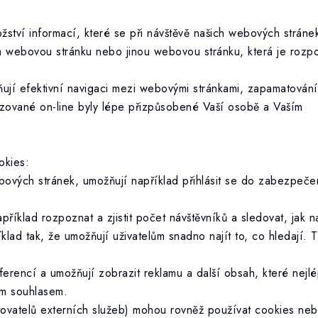
žství informací, které se při návštěvě našich webových stráne
na webovou stránku nebo jinou webovou stránku, která je rozp
ují efektivní navigaci mezi webovými stránkami, zapamatování 
razované on-line byly lépe přizpůsobené Vaší osobě a Vaším
okies:
vých stránek, umožňují například přihlásit se do zabezpečený
říklad rozpoznat a zjistit počet návštěvníků a sledovat, jak n
íklad tak, že umožňují uživatelům snadno najít to, co hledaj
ferencí a umožňují zobrazit reklamu a další obsah, které nejl
m souhlasem.
ytovatelů externích služeb) mohou rovněž používat cookies n