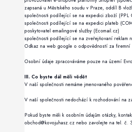
provozovatel e-shopové platformy Shoptet (spole
zapsaná u Městského soudu v Praze, oddíl B vlož
společnosti podílející se na expedici zboží (PP
společnosti podílející se na expedici plateb (
poskytovatel emailingové služby (Ecomail.cz)
společnosti podílející se na zveřejňovaní rekla
Odkaz na web google o odpovědností za firemní 
Osobní údaje zpracováváme pouze na území Evro
III. Co byste dál měli vědět
V naší společnosti nemáme jmenovaného pověřenc
V naší společnosti nedochází k rozhodování na zá
Pokud byste měli k osobním údajům otázky, kontak
obchod@kovojuhasz.cz nebo zavolejte na tel. č.