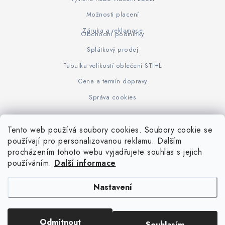
Možnosti placení
Záruka a reklamace
Obchodní podmínky
Splátkový prodej
Tabulka velikostí oblečení STIHL
Cena a termín dopravy
Správa cookies
Tento web používá soubory cookies. Soubory cookie se
Z
používají pro personalizovanou reklamu. Dalším
www.KOVOJUHASZ.cz
Výrobce STIHL
STIHL Timbersport
procházením tohoto webu vyjadřujete souhlas s jejich
á
používáním.
Další informace
p
a
Nastavení
t
í
Copyright 2026
iPloty.cz - PLETIVA A NÁŘADÍ
. Všechna práva vyhrazena.
Odmítnout
Souhlasím
Upravit nastavení cookies