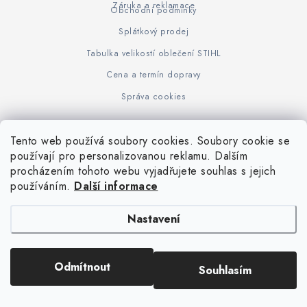
Záruka a reklamace
Obchodní podmínky
Splátkový prodej
Tabulka velikostí oblečení STIHL
Cena a termín dopravy
Správa cookies
Tento web používá soubory cookies. Soubory cookie se
Z
používají pro personalizovanou reklamu. Dalším
www.KOVOJUHASZ.cz
Výrobce STIHL
STIHL Timbersport
procházením tohoto webu vyjadřujete souhlas s jejich
á
používáním.
Další informace
p
a
Nastavení
t
í
Copyright 2026
iPloty.cz - PLETIVA A NÁŘADÍ
. Všechna práva vyhrazena.
Odmítnout
Souhlasím
Upravit nastavení cookies
Vytvořil Shoptet