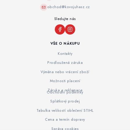
obchod@kovojuhasz.cz
Sledujte nás
VŠE O NÁKUPU
Kontakty
Prodloužená záruka
Výměna nebo vrácení zboží
Možnosti placení
Záruka a reklamace
Obchodní podmínky
Splátkový prodej
Tabulka velikostí oblečení STIHL
Cena a termín dopravy
Správa cookies