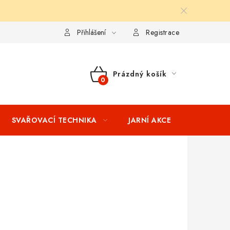
ní podmínky
Splátkový prodej
Tabulka velikostí oblečení STIH
Přihlášení
Registrace
Prázdný košík
NÁKUPNÍ
KOŠÍK
SVAŘOVACÍ TECHNIKA
JARNÍ AKCE
VÝPRODEJ