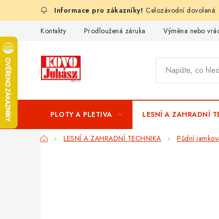
Přejít
Celozávodní dovolená:
na
obsah
Kontakty
Prodloužená záruka
Výměna nebo vrác
PLOTY A PLETIVA
LESNÍ A ZAHRADNÍ 
Domů
LESNÍ A ZAHRADNÍ TECHNIKA
Půdní jamkov