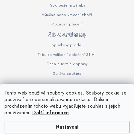
Prodloužená záruka
Výměna nebo vrácení zboží
Možnosti placení
Záruka a reklamace
Obchodní podmínky
Splátkový prodej
Tabulka velikostí oblečení STIHL
Cena a termín dopravy
Správa cookies
Tento web používá soubory cookies. Soubory cookie se
Z
používají pro personalizovanou reklamu. Dalším
www.KOVOJUHASZ.cz
Výrobce STIHL
STIHL Timbersport
procházením tohoto webu vyjadřujete souhlas s jejich
á
používáním.
Další informace
p
a
Nastavení
t